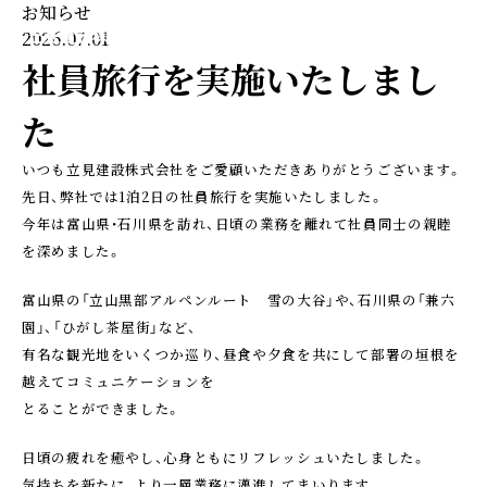
お知らせ
2026.07.01
社員旅行を実施いたしまし
た
いつも立見建設株式会社をご愛顧いただきありがとうございます。
先日、弊社では1泊2日の社員旅行を実施いたしました。
今年は富山県・石川県を訪れ、日頃の業務を離れて社員同士の親睦
を深めました。
富山県の「立山黒部アルペンルート 雪の大谷」や、石川県の「兼六
園」、「ひがし茶屋街」など、
有名な観光地をいくつか巡り、昼食や夕食を共にして部署の垣根を
越えてコミュニケーションを
とることができました。
日頃の疲れを癒やし、心身ともにリフレッシュいたしました。
気持ちを新たに、より一層業務に邁進してまいります。